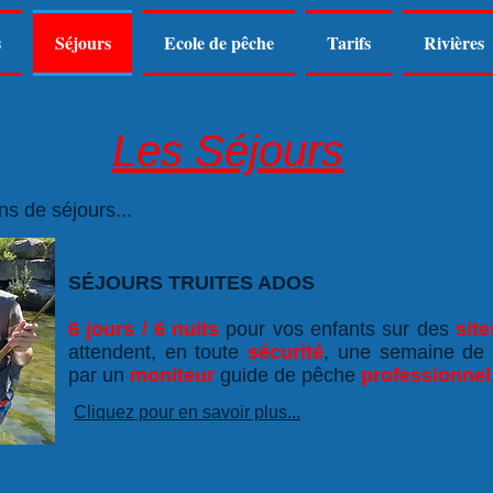
s
Séjours
Ecole de pêche
Tarifs
Rivières
Les Séjours
ns de séjours...
SÉJOURS TRUITES ADOS
6 jours / 6 nuits
pour vos enfants sur des
site
attendent, en toute
sécurité
, une semaine de
par un
moniteur
guide de pêche
professionnel
Cliquez pour en savoir plus...