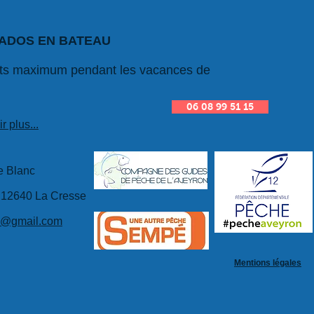
ADOS EN BATEAU
fants maximum pendant les vacances de
06 08 99 51 15
r plus...
 Blanc
u 12640 La Cresse
c@gmail.com
Mentions légales